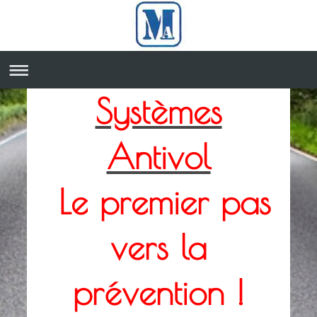
Systèmes
Antivol
Le premier pas
vers la
prévention !