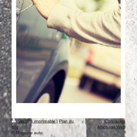
Version imprimable
|
Plan du
Connexion
site
Affichage Web
© Magique auto